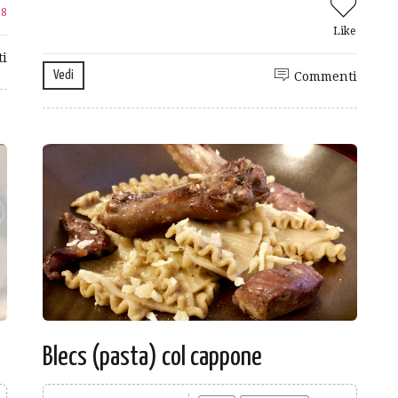
e
8
Like
i
Vedi
Commenti
Blecs (pasta) col cappone