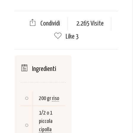
Condividi
2.265 Visite
Like
3
Ingredienti
200 gr
riso
1/2 o 1
piccola
cipolla