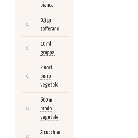
bianca
0,3 gr
zafferano
10 ml
grappa
2 noci
burro
vegetale
600 ml
brodo
vegetale
2 cucchiai