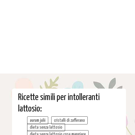
Ricette simili per intolleranti
lattosio:
aurum julii
cristalli di zafferano
dieta senza lattosio
dieta senza lattosio cosa mangiare