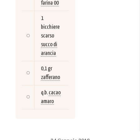
farina 00
1
bicchiere
scarso
succo di
arancia
0,1 gr
zafferano
q.b.
cacao
amaro