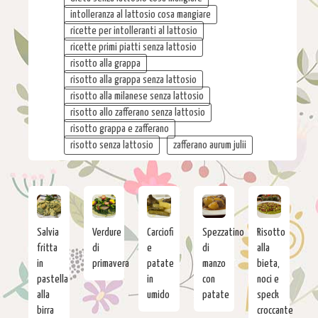
intolleranza al lattosio cosa mangiare
ricette per intolleranti al lattosio
ricette primi piatti senza lattosio
risotto alla grappa
risotto alla grappa senza lattosio
risotto alla milanese senza lattosio
risotto allo zafferano senza lattosio
risotto grappa e zafferano
risotto senza lattosio
zafferano aurum julii
Salvia
Verdure
Carciofi
Spezzatino
Risotto
fritta
di
e
di
alla
in
primavera
patate
manzo
bieta,
pastella
in
con
noci e
alla
umido
patate
speck
birra
croccante