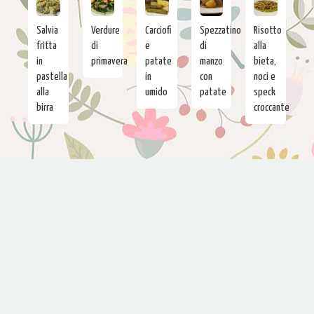
Salvia
Verdure
Carciofi
Spezzatino
Risotto
fritta
di
e
di
alla
in
primavera
patate
manzo
bieta,
pastella
in
con
noci e
alla
umido
patate
speck
birra
croccante