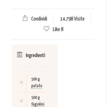
Condividi
14.798 Visite
Like
8
Ingredienti
500 g
patate
500 g
fagiolini