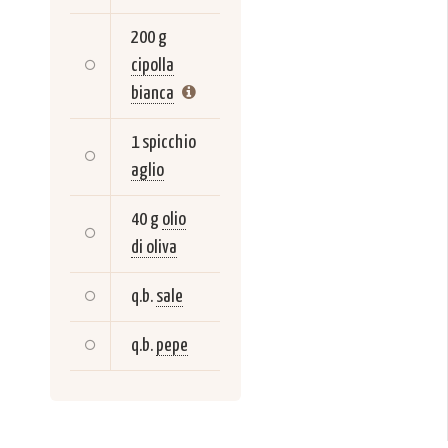
200 g
cipolla
bianca
1 spicchio
aglio
40 g
olio
di oliva
q.b.
sale
q.b.
pepe