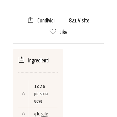
Condividi
821 Visite
Like
Ingredienti
1 o 2 a
persona
uova
q.b.
sale