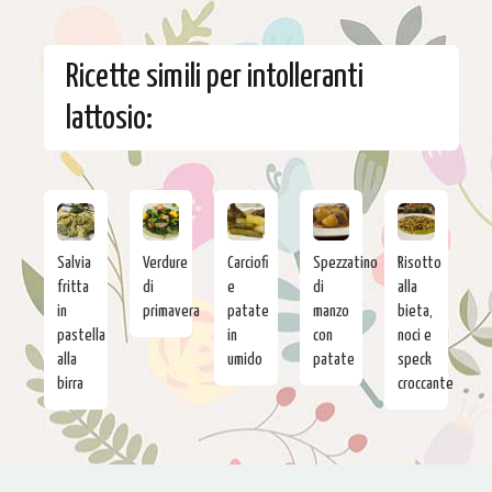
Ricette simili per intolleranti
lattosio:
Salvia
Verdure
Carciofi
Spezzatino
Risotto
fritta
di
e
di
alla
in
primavera
patate
manzo
bieta,
pastella
in
con
noci e
alla
umido
patate
speck
birra
croccante