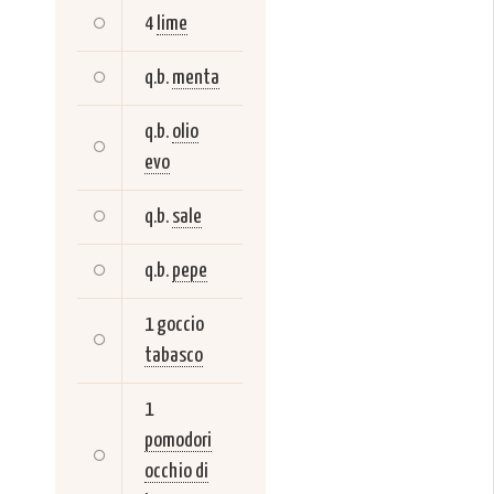
4
lime
q.b.
menta
q.b.
olio
evo
q.b.
sale
q.b.
pepe
1 goccio
tabasco
1
pomodori
occhio di