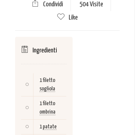
Condividi
504 Visite
Like
Ingredienti
1 filetto
sogliola
1 filetto
ombrina
1
patate