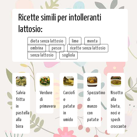
Ricette simili per intolleranti
lattosio:
dieta senza lattosio
lime
menta
ombrina
pesce
ricette senza lattosio
senza lattosio
sogliola
Salvia
Verdure
Carciofi
Spezzatino
Risotto
fritta
di
e
di
alla
in
primavera
patate
manzo
bieta,
pastella
in
con
noci e
alla
umido
patate
speck
birra
croccante