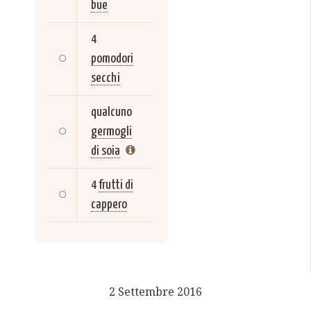
bue
4
pomodori
secchi
qualcuno
germogli
di soia
4
frutti di
cappero
2 Settembre 2016