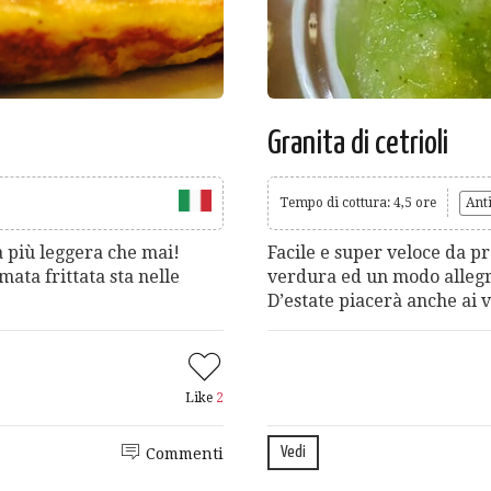
Granita di cetrioli
Tempo di cottura: 4,5 ore
Anti
rà più leggera che mai!
Facile e super veloce da p
ata frittata sta nelle
verdura ed un modo allegro
D’estate piacerà anche ai v
Like
2
Vedi
Commenti