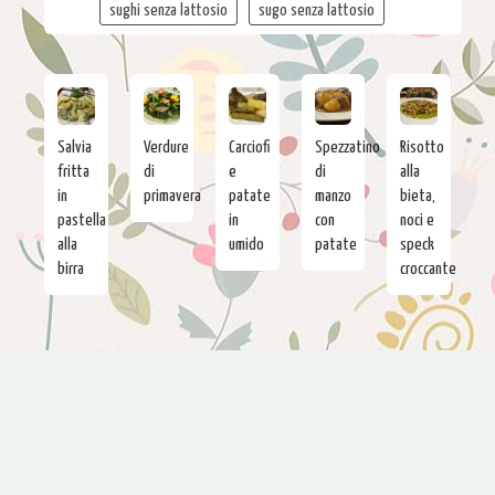
sughi senza lattosio
sugo senza lattosio
Salvia
Verdure
Carciofi
Spezzatino
Risotto
fritta
di
e
di
alla
in
primavera
patate
manzo
bieta,
pastella
in
con
noci e
alla
umido
patate
speck
birra
croccante