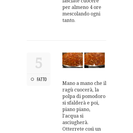
lasciate cuocere
per almeno 4 ore
mescolando ogni
tanto.
5
FATTO
Mano a mano che il
ragù cuocerà, la
polpa di pomodoro
si sfalderà e poi,
piano piano,
l'acqua si
asciugherà.
Otterrete così un