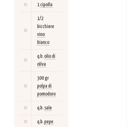
1
cipolla
1/2
bicchiere
vino
bianco
q.b.
olio di
oliva
300 gr
polpa di
pomodoro
q.b.
sale
q.b.
pepe