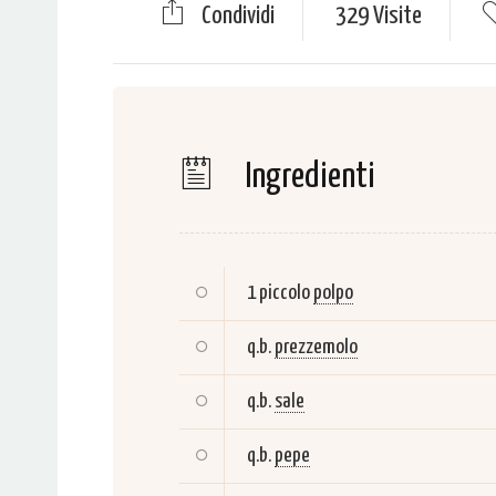
Condividi
329 Visite
Ingredienti
1 piccolo
polpo
q.b.
prezzemolo
q.b.
sale
q.b.
pepe