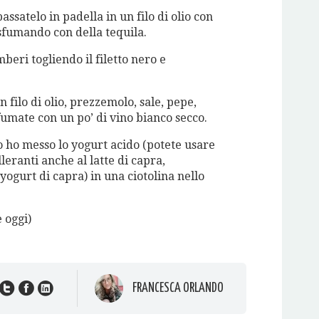
passatelo in padella in un filo di olio con
sfumando con della tequila.
beri togliendo il filetto nero e
n filo di olio, prezzemolo, sale, pepe,
umate con un po’ di vino bianco secco.
Io ho messo lo yogurt acido (potete usare
olleranti anche al latte di capra,
 yogurt di capra) in una ciotolina nello
e oggi)
FRANCESCA ORLANDO