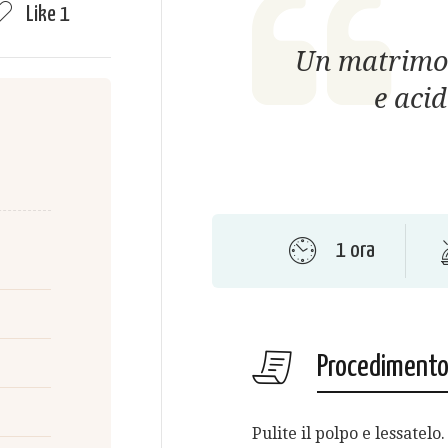
Like
1
Un matrimon
e aci
1 ora
Procediment
Pulite il polpo e lessatelo.