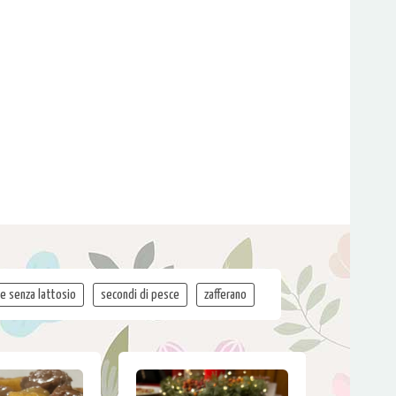
te senza lattosio
secondi di pesce
zafferano