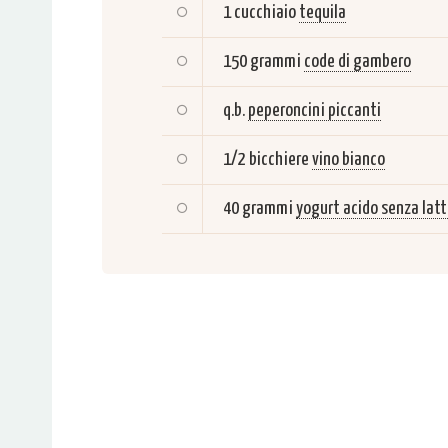
1 cucchiaio
tequila
150 grammi
code di gambero
q.b.
peperoncini piccanti
1/2 bicchiere
vino bianco
40 grammi
yogurt acido senza latt