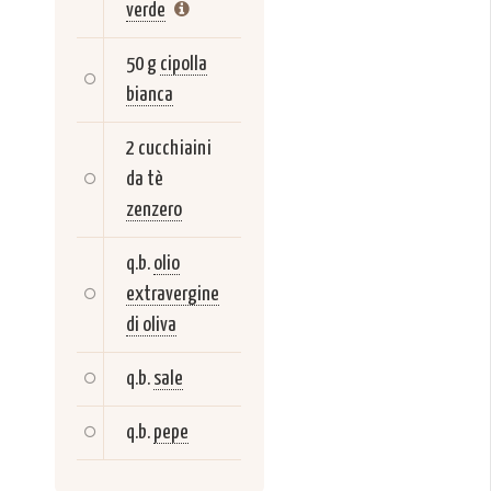
verde
50 g
cipolla
bianca
2 cucchiaini
da tè
zenzero
q.b.
olio
extravergine
di oliva
q.b.
sale
q.b.
pepe