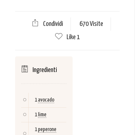
Condividi
670 Visite
Like
1
Ingredienti
1
avocado
1
lime
1
peperone