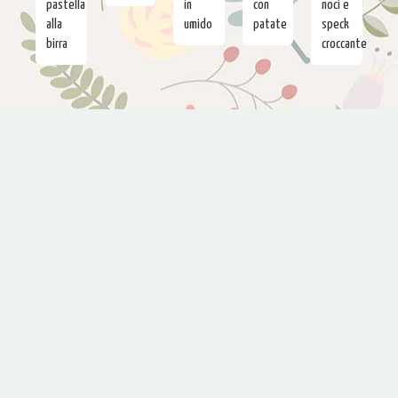
pastella
in
con
noci e
alla
umido
patate
speck
birra
croccante