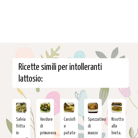
Ricette simili per intolleranti
lattosio:
Salvia
Verdure
Carciofi
Spezzatino
Risotto
fritta
di
e
di
alla
in
primavera
patate
manzo
bieta,