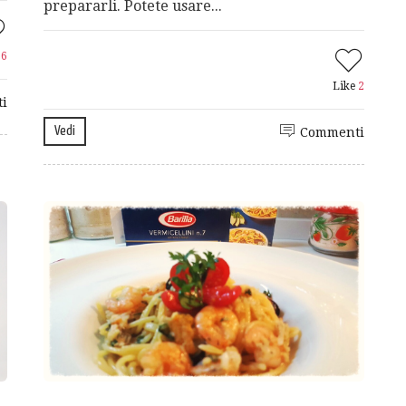
prepararli. Potete usare...
e
6
Like
2
i
Vedi
Commenti