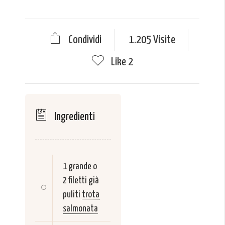
Condividi
1.205 Visite
Like
2
Ingredienti
1 grande o
2 filetti già
puliti
trota
salmonata