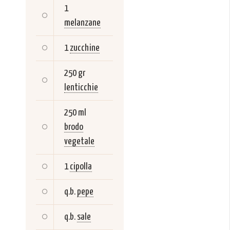
1
melanzane
1
zucchine
250 gr
lenticchie
250 ml
brodo
vegetale
1
cipolla
q.b.
pepe
q.b.
sale