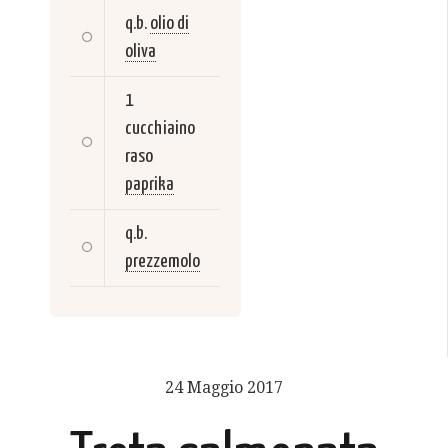
q.b.
olio di
oliva
1
cucchiaino
raso
paprika
q.b.
prezzemolo
24 Maggio 2017