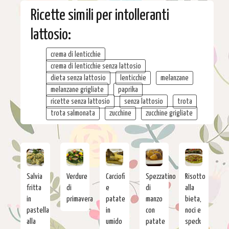
Ricette simili per intolleranti
lattosio:
crema di lenticchie
crema di lenticchie senza lattosio
dieta senza lattosio
lenticchie
melanzane
melanzane grigliate
paprika
ricette senza lattosio
senza lattosio
trota
trota salmonata
zucchine
zucchine grigliate
Salvia
Verdure
Carciofi
Spezzatino
Risotto
fritta
di
e
di
alla
in
primavera
patate
manzo
bieta,
pastella
in
con
noci e
alla
umido
patate
speck