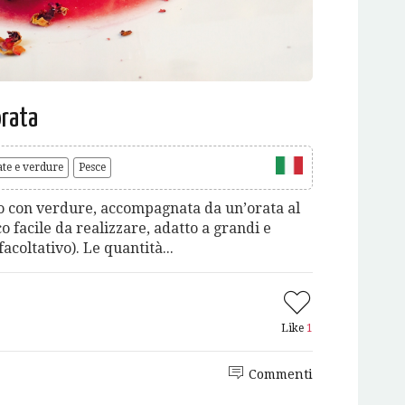
orata
ate e verdure
Pesce
ro con verdure, accompagnata da un’orata al
 facile da realizzare, adatto a grandi e
 facoltativo). Le quantità...
Like
1
Commenti