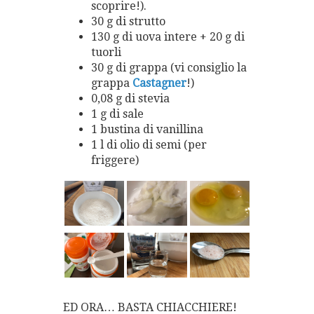
scoprire!).
30 g di strutto
130 g di uova intere + 20 g di
tuorli
30 g di grappa (vi consiglio la
grappa
Castagner
!)
0,08 g di stevia
1 g di sale
1 bustina di vanillina
1 l di olio di semi (per
friggere)
ED ORA… BASTA CHIACCHIERE!