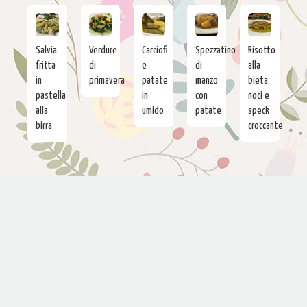
Salvia
Verdure
Carciofi
Spezzatino
Risotto
fritta
di
e
di
alla
in
primavera
patate
manzo
bieta,
pastella
in
con
noci e
alla
umido
patate
speck
birra
croccante