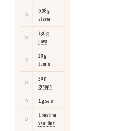
0,08 g
stevia
130 g
uova
20 g
tuorlo
30 g
grappa
1 g
sale
1 bustina
vanillina