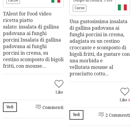
Carne
Tempo di cottura: 5 ore
Carne
TAlent for Food video
ricetta piatto
Una gustosissima insalata
salato: insalata di gallina
di gallina padovana ai
padovana ai funghi
funghi porcini in crema,
porcini Insalata di gallina
adagiata su un cestino
padovana ai funghi
croccante e scomposto di
porcini in crema, su
bigoli fritti, da gustare con
cestino scomposto di bigoli
una morbida e
fritti, con mousse...
vellutata mousse al
prosciutto cotto...
Like
Like
4
Vedi
Commenti
Vedi
2 Commenti