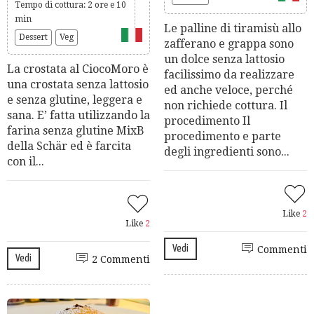
Tempo di cottura: 2 ore e 10
min
Le palline di tiramisù allo
Dessert
Veg
zafferano e grappa sono
un dolce senza lattosio
La crostata al CiocoMoro è
facilissimo da realizzare
una crostata senza lattosio
ed anche veloce, perché
e senza glutine, leggera e
non richiede cottura. Il
sana. E’ fatta utilizzando la
procedimento Il
farina senza glutine MixB
procedimento e parte
della Schär ed è farcita
degli ingredienti sono...
con il...
Like
2
Like
2
Vedi
Commenti
Vedi
2 Commenti