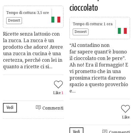
cioccolato
Tempo di cottura: 3,5 ore
Dessert
Tempo di cottura: 1 ora
Dessert
Ricette senza lattosio con
la zucca. La zucca è un
“Al contadino non
prodotto che adoro! Avere
far sapere quant’è buono
una zucca in cucina è una
il cioccolato con le pere”.
certezza, perché con lei in
Ah no! Era il formaggio! E
quanto a ricette ci si...
vi prometto che in una
prossima ricetta daremo
spazio a questo proverbio
e...
Like
1
Vedi
Commenti
Like
Vedi
Commenti