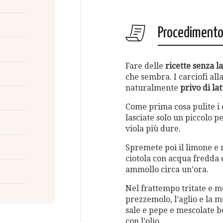
Procediment
Fare delle
ricette senza la
che sembra. I carciofi al
naturalmente
privo di lat
Come prima cosa pulite i c
lasciate solo un piccolo p
viola più dure.
Spremete poi il limone e 
ciotola con acqua fredda e
ammollo circa un’ora.
Nel frattempo tritate e me
prezzemolo, l’aglio e la m
sale e pepe e mescolate 
con l’olio.