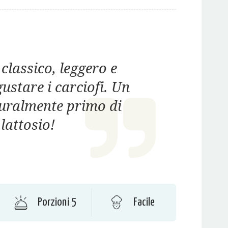
lassico, leggero e
gustare i carciofi. Un
turalmente primo di
lattosio!
Porzioni 5
Facile