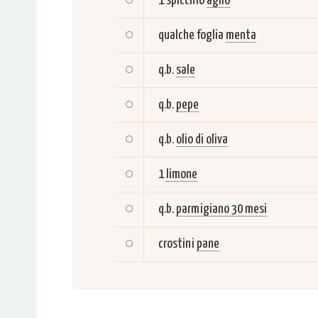
1 spicchio
aglio
qualche foglia
menta
q.b.
sale
q.b.
pepe
q.b.
olio di oliva
1
limone
q.b.
parmigiano 30 mesi
crostini
pane