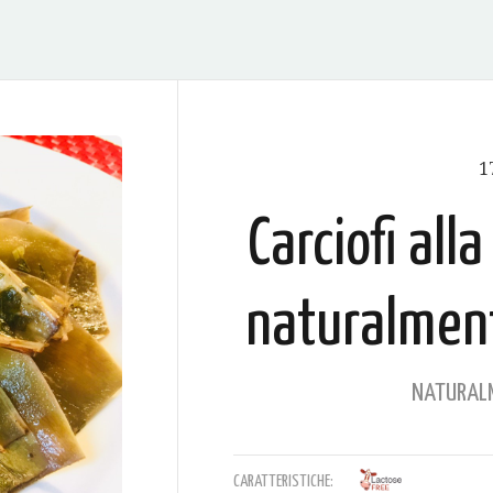
1
Carciofi all
naturalmente
NATURALM
CARATTERISTICHE: