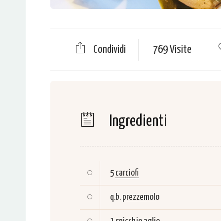
Condividi
769 Visite
Ingredienti
5
carciofi
q.b.
prezzemolo