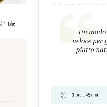
Like
Un modo c
veloce per 
piatto na
1 ora e 45 min