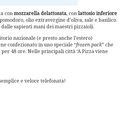
ta con
mozzarella delattosata
, con
lattosio inferiore
pomodoro, olio extravergine d’oliva, sale e basilico.
dalle sapienti mani dei maestri pizzaioli.
ritorio nazionale (e presto anche l’estero)
iene confezionato in uno speciale “
frozen pack
” che
er 48 ore. Nelle principali città ‘A Pizza viene
semplice e veloce telefonata!