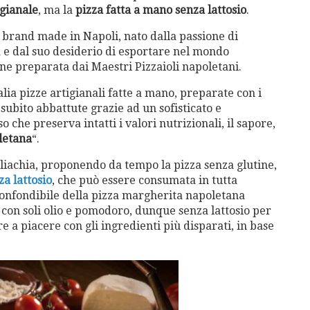
igianale
, ma la
pizza fatta a mano senza lattosio
.
,
brand made in Napoli, nato dalla passione di
e dal suo desiderio di esportare nel mondo
ne preparata dai Maestri Pizzaioli napoletani.
Italia pizze artigianali fatte a mano, preparate con i
 subito abbattute grazie ad un sofisticato e
 che preserva intatti i valori nutrizionali, il sapore,
letana
“.
 celiachia, proponendo da tempo la pizza senza glutine,
a lattosio
, che può essere consumata in tutta
confondibile della pizza margherita napoletana
con soli olio e pomodoro, dunque senza lattosio per
 a piacere con gli ingredienti più disparati, in base