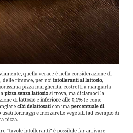
vviamente, quella verace è nella considerazione di
e, delle rinunce, per noi
intolleranti al lattosio
,
buonissima pizza margherita, costretti a mangiarla
la
pizza senza lattosio
si trova, ma diciamoci la
azione di
lattosio
è
inferiore alle 0,1%
(e come
mangiare
cibi delattosati
con una
percentuale di
 usati formaggi e mozzarelle vegetali (ad esempio di
ra pizza.
re “tavole intolleranti” è possibile far arrivare