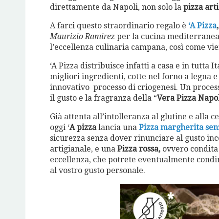
direttamente da Napoli, non solo la
pizza art
A farci questo straordinario regalo è
‘A Pizza
Maurizio Ramirez
per la cucina mediterranea 
l’eccellenza culinaria campana, così come vie
‘A Pizza distribuisce infatti a casa e in tutta 
migliori ingredienti, cotte nel forno a legna e
innovativo processo di criogenesi. Un processo
il gusto e la fragranza della “
Vera Pizza Napo
Già attenta all’intolleranza al glutine e alla
oggi ‘
A pizza
lancia una
Pizza margherita senz
sicurezza senza dover rinunciare al gusto in
artigianale, e una
Pizza rossa,
ovvero condita 
eccellenza, che potrete eventualmente condire
al vostro gusto personale.