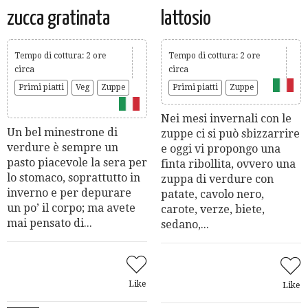
zucca gratinata
lattosio
Tempo di cottura: 2 ore
Tempo di cottura: 2 ore
circa
circa
Primi piatti
Veg
Zuppe
Primi piatti
Zuppe
Nei mesi invernali con le
Un bel minestrone di
zuppe ci si può sbizzarrire
verdure è sempre un
e oggi vi propongo una
pasto piacevole la sera per
finta ribollita, ovvero una
lo stomaco, soprattutto in
zuppa di verdure con
inverno e per depurare
patate, cavolo nero,
un po’ il corpo; ma avete
carote, verze, biete,
mai pensato di...
sedano,...
Like
Like