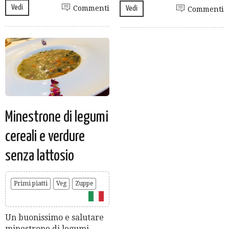
Vedi
Commenti
Vedi
Commenti
Minestrone di legumi
cereali e verdure
senza lattosio
Primi piatti
Veg
Zuppe
Un buonissimo e salutare
minestrone di legumi,