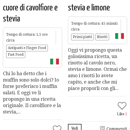
cuore di cavolfiore e
stevia e limone
stevia
Tempo di cottura: 45 minuti
circa
Tempo di cottura: 1,5 ore
Primi piatti
Risotti
circa
Antipasti e Finger Food
Oggi vi propongo questa
Fast Food
golosissima ricetta, un
risotto al cavolo nero,
stevia e limone. Ormai che
Chi lo ha detto che i
amo i risotti lo avete
muffin sono solo dolci? Io
capito, e anche che mi
forse preferisco i muffin
piace proporli con gli...
salati. E oggi ve li
propongo in una ricetta
originale. Il cavolfiore e la
stevia,...
Like
2
Vedi
Commenti