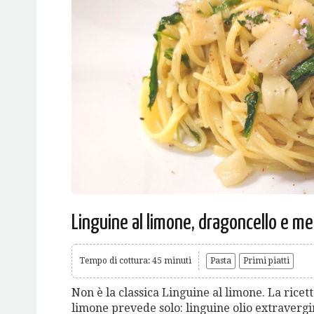
Linguine al limone, dragoncello e m
Tempo di cottura: 45 minuti
Pasta
Primi piatti
Non è la classica Linguine al limone. La ricett
limone prevede solo: linguine olio extravergi