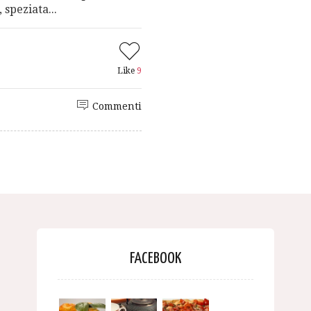
 speziata...
Like
9
Commenti
FACEBOOK