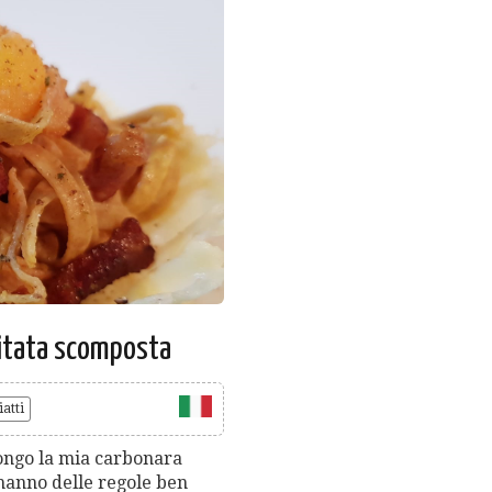
sitata scomposta
atti
ongo la mia carbonara
e hanno delle regole ben