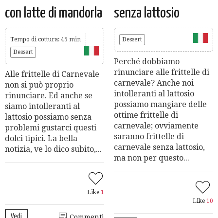
con latte di mandorla
senza lattosio
Tempo di cottura: 45 min
Dessert
Dessert
Perché dobbiamo
rinunciare alle frittelle di
Alle frittelle di Carnevale
carnevale? Anche noi
non si può proprio
intolleranti al lattosio
rinunciare. Ed anche se
possiamo mangiare delle
siamo intolleranti al
ottime frittelle di
lattosio possiamo senza
carnevale; ovviamente
problemi gustarci questi
saranno frittelle di
dolci tipici. La bella
carnevale senza lattosio,
notizia, ve lo dico subito,...
ma non per questo...
Like
1
Like
10
Vedi
Commenti